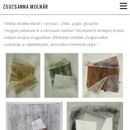
ZSUZSANNA MOLNÁR
Térkép emlékezetből c. sorozat - 2006.- papír, gouache
"Hogyan juthatunk el a Városunk szívébe? Úticélunkról térképet őrzünk,
mélyen elrejtve magunkban. Elfeledett emlékét a legbensőbb
szobának, a rejtekhelynek, ahol otthon lehetünk végre."